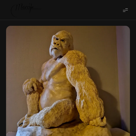
Vincent
Cuisset
-
Maciste
World