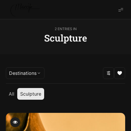
Vincent
Cuisset
-
2 ENTRIES IN
Maciste
Sculpture
World
Destinations
All
Sculpture